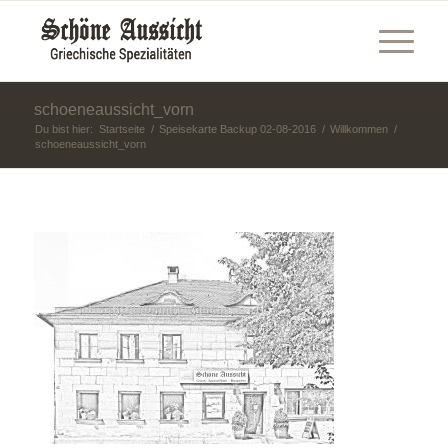
schoeneaussicht_vorn
Du bist hier:
Startseite
/
Speisekarte Backup 02-08-2016
/
Willkommen
/
schoeneaussicht_vorn